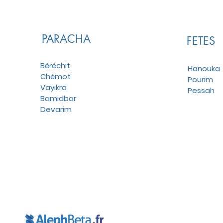
PARACHA
FETES
Béréchit
Hanouka
Chémot
Pourim
Vayikra
Pessah
Bamidbar
Devarim