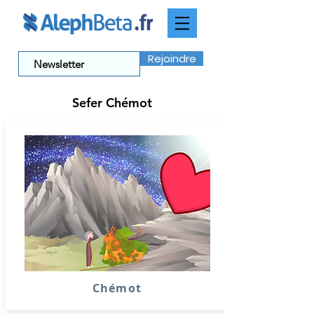
Rejoindre
Sefer Chémot
Chémot