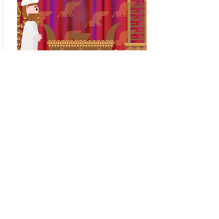
Tétsavé
Ki Tissa