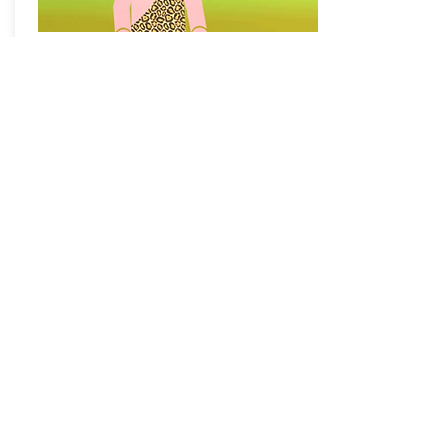
Choftim : A la frontière entre le
meurtre et l’insensibilité
Ki Tétsé : La femme dédaignée