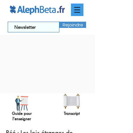
Rejoindre
Guide pour
Transcript
l'enseigner
Réé : Les lois étranges de