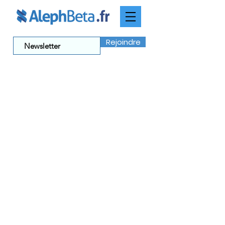
Rejoindre
Pékoudé: Un
Chiasme Géant
dans le Séfer
Chémot
Dans la vidéo de cette semaine, Rav
Fohrman explore un chiasme
incroyable qui englobe plus de 15
chapitres, et se demande, comment
les pièces de ce puzzle, en particulier
le centre de ce chiasme,
s’assemblent pour nous aider à
comprendre comment la Torah est
construite…