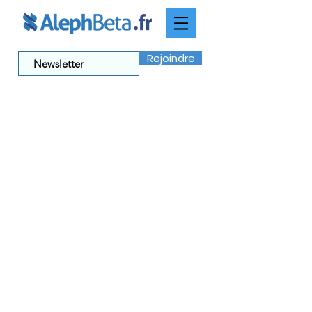
Rejoindre
Hagada: Epilogue
Dans cette dernière vidéo, Rav
Fohrman nous rappelle que le nom
de cette fête, Pessah, est étrange.
Ceci rappelle Joseph une fois de
plus, et nous apprend que Pessah
représente notre élection par D.ieu
pour être ses premiers-nés.