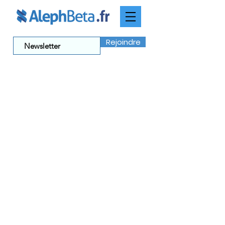
Rejoindre
Quel est le rôle
d'Esther?
Dans cette vidéo, Rav Fohrman attire
notre attention sur l'interaction entre
Mardochée et Esther, où celui-ci la
pousse à aller voir le roi. Il établit une
comparaison entre les mots que
Mardochée utilise et les mots utilisés
pour décrire les lois des vœux dans
le livre des Nombres.