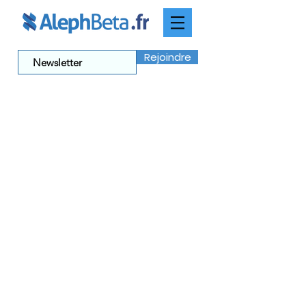
Rejoindre
Vayéra : La
Loyauté
d'Abraham
Que pouvait bien penser Abraham
alors qu'il montait la montagne pour
égorger son fils qu'il avait tant
attendu? Comment pourrait-il être
déloyal envers ses propres
responsabilités paternelles et trahir
Isaac? Dans cette vidéo, nous
explorons la lutte d'Abraham lors de
la ligature d'Isaac à travers sa brève
mais néanmoins riche conversation
avec son fils. Ce faisant, nous